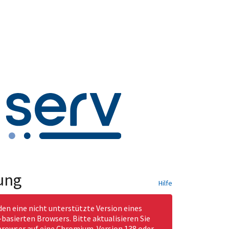
ung
Hilfe
den eine nicht unterstützte Version eines
asierten Browsers. Bitte aktualisieren Sie
rowser auf eine Chromium-Version 138 oder